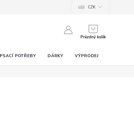
CZK
NÁKUPNÍ
KOŠÍK
Prázdný košík
PSACÍ POTŘEBY
DÁRKY
VÝPRODEJ
SEZNAM P