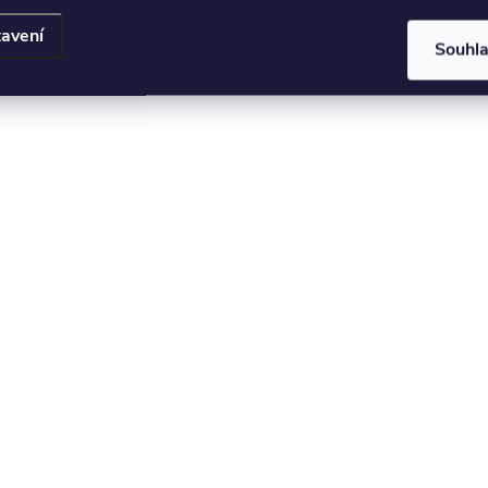
avení
Souhl