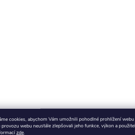
áme cookies, abychom Vám umožnili pohodlné prohlížení webu 
 provozu webu neustále zlepšovali jeho funkce, výkon a použite
nformací
zde
.