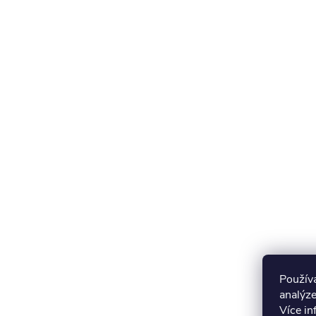
Použív
analýze
Více i