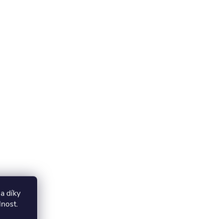
a díky
lnost.