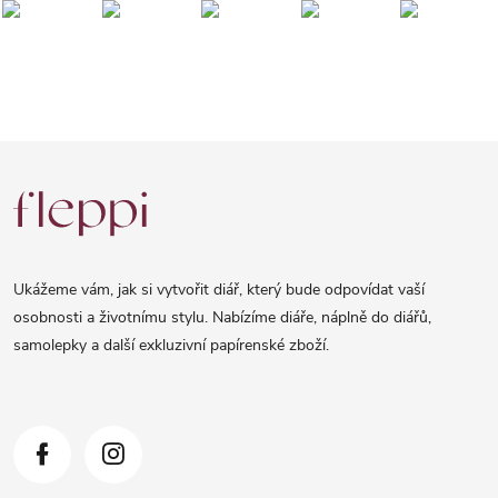
Z
á
p
a
Ukážeme vám, jak si vytvořit diář, který bude odpovídat vaší
t
osobnosti a životnímu stylu. Nabízíme diáře, náplně do diářů,
samolepky a další exkluzivní papírenské zboží.
í