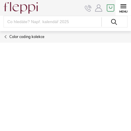
Přejít
NÁKUPNÍ
KOŠÍK
na
obsah
Color coding kolekce