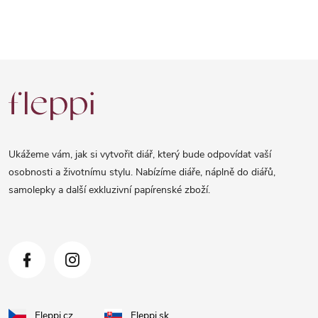
Z
á
p
a
Ukážeme vám, jak si vytvořit diář, který bude odpovídat vaší
t
osobnosti a životnímu stylu. Nabízíme diáře, náplně do diářů,
samolepky a další exkluzivní papírenské zboží.
í
Fleppi.cz
Fleppi.sk