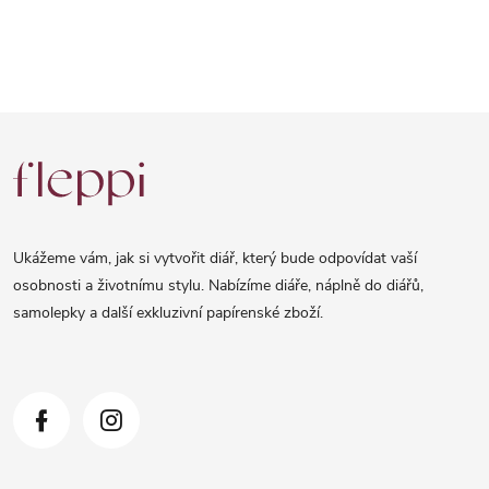
Z
á
p
a
Ukážeme vám, jak si vytvořit diář, který bude odpovídat vaší
t
osobnosti a životnímu stylu. Nabízíme diáře, náplně do diářů,
samolepky a další exkluzivní papírenské zboží.
í