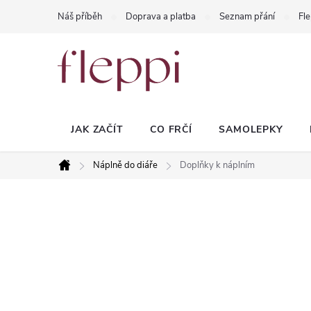
Přejít
Náš příběh
Doprava a platba
Seznam přání
Fle
na
obsah
JAK ZAČÍT
CO FRČÍ
SAMOLEPKY
Náplně do diáře
Doplňky k náplním
Domů