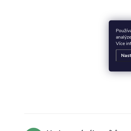
Použív
analýze
Více i
Nast