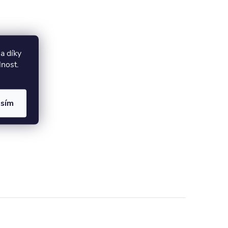
a díky
lnost.
asím