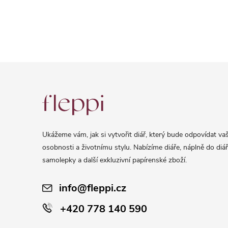
Z
á
p
a
Ukážeme vám, jak si vytvořit diář, který bude odpovídat vaš
t
osobnosti a životnímu stylu. Nabízíme diáře, náplně do diář
í
samolepky a další exkluzivní papírenské zboží.
info@fleppi.cz
+420 778 140 590