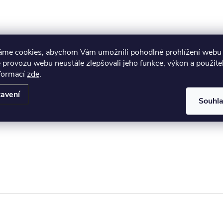
áme cookies, abychom Vám umožnili pohodlné prohlížení webu 
 provozu webu neustále zlepšovali jeho funkce, výkon a použite
nformací
zde
.
avení
Souhl