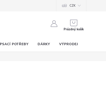
CZK
NÁKUPNÍ
KOŠÍK
Prázdný košík
PSACÍ POTŘEBY
DÁRKY
VÝPRODEJ
SEZNAM P