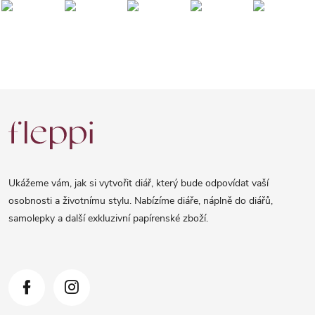
Z
á
p
a
Ukážeme vám, jak si vytvořit diář, který bude odpovídat vaší
t
osobnosti a životnímu stylu. Nabízíme diáře, náplně do diářů,
samolepky a další exkluzivní papírenské zboží.
í