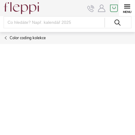
Přejít
NÁKUPNÍ
KOŠÍK
na
obsah
Color coding kolekce