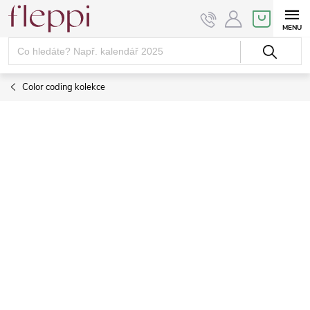
Přejít
NÁKUPNÍ
KOŠÍK
na
obsah
Color coding kolekce