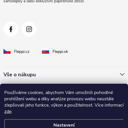
samolepky a další exkluzivní papírenské zboží.
í
Fleppi.cz
Fleppi.sk
Vše o nákupu
O Fleppi
Používáme cookies, abychom Vám umožnili pohodlné
prohlížení webu a díky analýze provozu webu neustále
zlepšovali jeho funkce, výkon a použitelnost. Více informací
Inspirace pro vás
zde
.
Nastavení