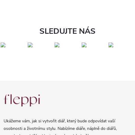
SLEDUJTE NÁS
Z
á
p
a
Ukážeme vám, jak si vytvořit diář, který bude odpovídat vaší
t
osobnosti a životnímu stylu. Nabízíme diáře, náplně do diářů,