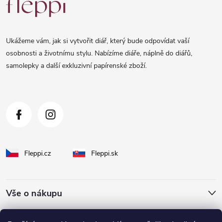
á
p
a
Ukážeme vám, jak si vytvořit diář, který bude odpovídat vaší
t
osobnosti a životnímu stylu. Nabízíme diáře, náplně do diářů,
samolepky a další exkluzivní papírenské zboží.
í
Fleppi.cz
Fleppi.sk
Vše o nákupu
O Fleppi