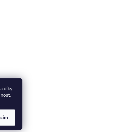
a díky
lnost.
asím