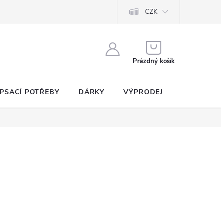
CZK
NÁKUPNÍ
KOŠÍK
Prázdný košík
PSACÍ POTŘEBY
DÁRKY
VÝPRODEJ
SEZNAM P