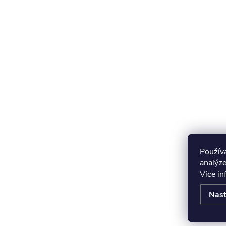
Použív
analýze
Více i
Nast