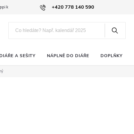
+420 778 140 590
ppi klub
DIÁŘE A SEŠITY
NÁPLNĚ DO DIÁŘE
DOPLŇKY
ný