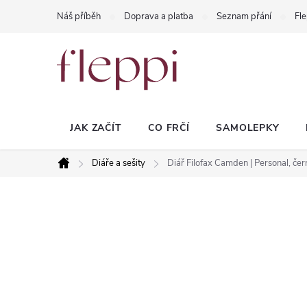
Přejít
Náš příběh
Doprava a platba
Seznam přání
Fle
na
obsah
JAK ZAČÍT
CO FRČÍ
SAMOLEPKY
Diáře a sešity
Diář Filofax Camden | Personal, čer
Domů