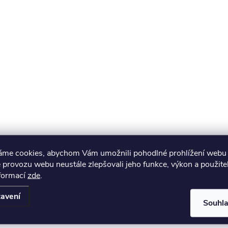
áme cookies, abychom Vám umožnili pohodlné prohlížení webu 
 provozu webu neustále zlepšovali jeho funkce, výkon a použite
nformací
zde
.
avení
Souhl