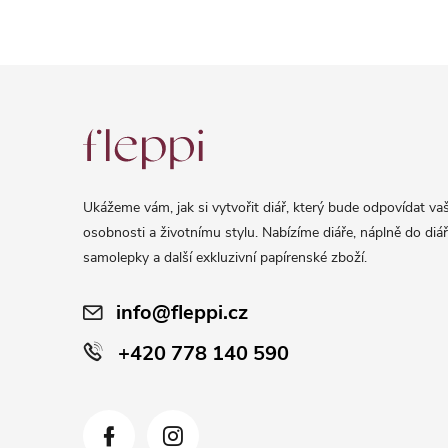
Z
á
p
a
Ukážeme vám, jak si vytvořit diář, který bude odpovídat vaš
t
osobnosti a životnímu stylu. Nabízíme diáře, náplně do diář
í
samolepky a další exkluzivní papírenské zboží.
info@fleppi.cz
+420 778 140 590