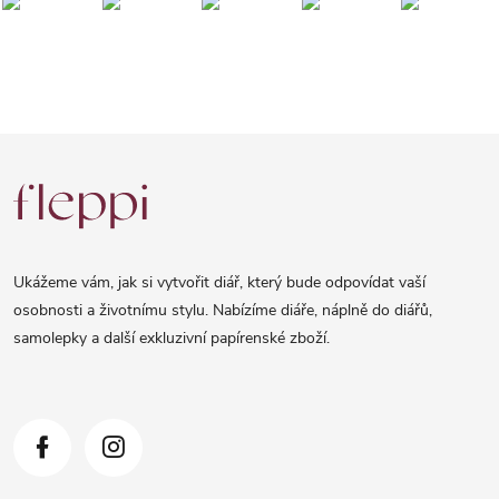
Z
á
p
a
Ukážeme vám, jak si vytvořit diář, který bude odpovídat vaší
t
osobnosti a životnímu stylu. Nabízíme diáře, náplně do diářů,
samolepky a další exkluzivní papírenské zboží.
í