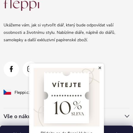
á
p
a
Ukážeme vám, jak si vytvořit diář, který bude odpovídat vaší
t
osobnosti a životnímu stylu. Nabízíme diáře, náplně do diářů,
samolepky a další exkluzivní papírenské zboží.
í
×
Fleppi.cz
Fleppi.sk
Vše o nákupu
O Fleppi