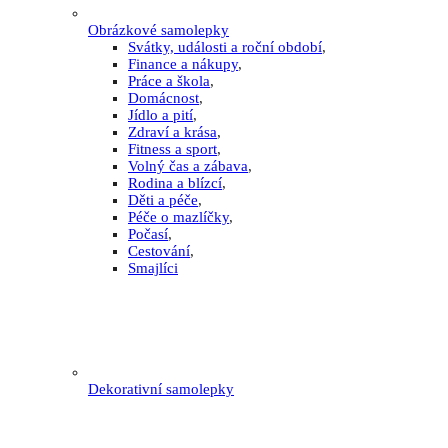
Obrázkové samolepky
Svátky, události a roční období
,
Finance a nákupy
,
Práce a škola
,
Domácnost
,
Jídlo a pití
,
Zdraví a krása
,
Fitness a sport
,
Volný čas a zábava
,
Rodina a blízcí
,
Děti a péče
,
Péče o mazlíčky
,
Počasí
,
Cestování
,
Smajlíci
Dekorativní samolepky