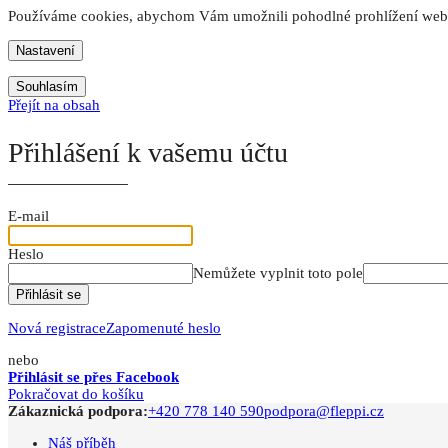
Používáme cookies, abychom Vám umožnili pohodlné prohlížení webu 
Nastavení
Souhlasím
Přejít na obsah
Přihlášení k vašemu účtu
E-mail
Heslo
Nemůžete vyplnit toto pole
Přihlásit se
Nová registrace
Zapomenuté heslo
nebo
Přihlásit se přes Facebook
Pokračovat do košíku
Zákaznická podpora:
+420 778 140 590
podpora@fleppi.cz
Náš příběh