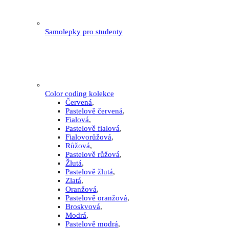
Samolepky pro studenty
Color coding kolekce
Červená
,
Pastelově červená
,
Fialová
,
Pastelově fialová
,
Fialovorůžová
,
Růžová
,
Pastelově růžová
,
Žlutá
,
Pastelově žlutá
,
Zlatá
,
Oranžová
,
Pastelově oranžová
,
Broskvová
,
Modrá
,
Pastelově modrá
,