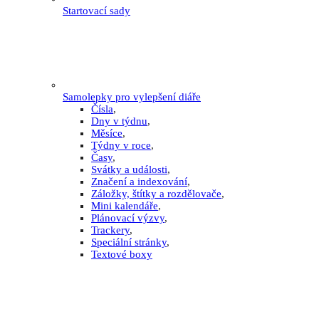
Startovací sady
Samolepky pro vylepšení diáře
Čísla
,
Dny v týdnu
,
Měsíce
,
Týdny v roce
,
Časy
,
Svátky a události
,
Značení a indexování
,
Záložky, štítky a rozdělovače
,
Mini kalendáře
,
Plánovací výzvy
,
Trackery
,
Speciální stránky
,
Textové boxy