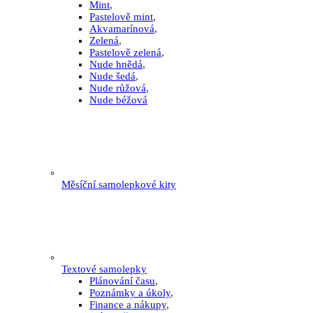
Mint
,
Pastelově mint
,
Akvamarínová
,
Zelená
,
Pastelově zelená
,
Nude hnědá
,
Nude šedá
,
Nude růžová
,
Nude béžová
Měsíční samolepkové kity
Textové samolepky
Plánování času
,
Poznámky a úkoly
,
Finance a nákupy
,