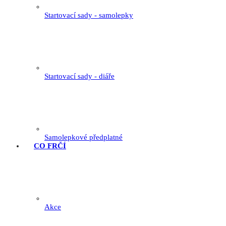
Startovací sady - samolepky
Startovací sady - diáře
Samolepkové předplatné
CO FRČÍ
Akce