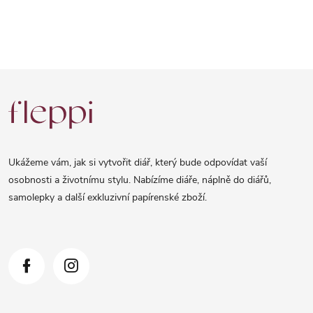
Z
á
p
a
Ukážeme vám, jak si vytvořit diář, který bude odpovídat vaší
t
osobnosti a životnímu stylu. Nabízíme diáře, náplně do diářů,
samolepky a další exkluzivní papírenské zboží.
í