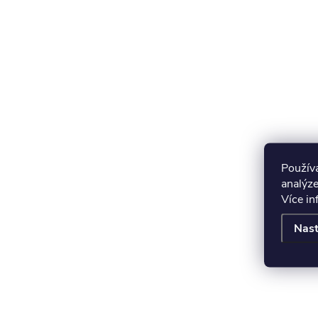
Použív
analýze
Více i
Nast