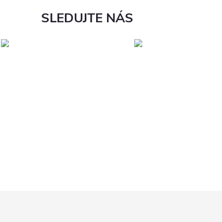
SLEDUJTE NÁS
Z
á