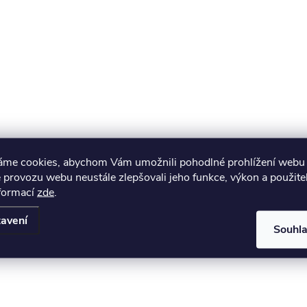
áme cookies, abychom Vám umožnili pohodlné prohlížení webu 
 provozu webu neustále zlepšovali jeho funkce, výkon a použite
nformací
zde
.
avení
Souhl