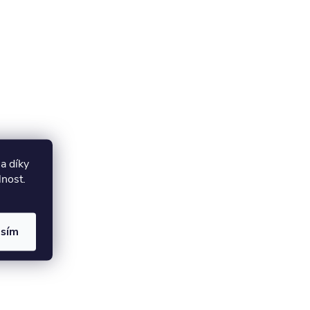
a díky
lnost.
asím