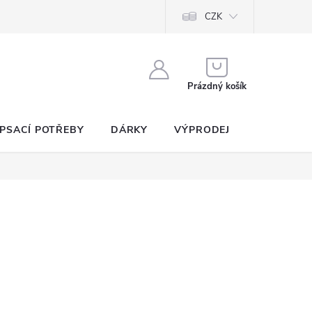
CZK
NÁKUPNÍ
KOŠÍK
Prázdný košík
PSACÍ POTŘEBY
DÁRKY
VÝPRODEJ
SEZNAM P