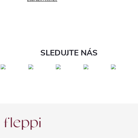
SLEDUJTE NÁS
Z
á
p