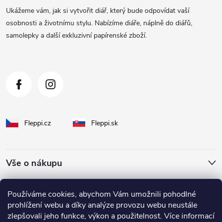
a
Ukážeme vám, jak si vytvořit diář, který bude odpovídat vaší
t
osobnosti a životnímu stylu. Nabízíme diáře, náplně do diářů,
samolepky a další exkluzivní papírenské zboží.
í
Fleppi.cz
Fleppi.sk
Vše o nákupu
O Fleppi
Používáme cookies, abychom Vám umožnili pohodlné
prohlížení webu a díky analýze provozu webu neustále
zlepšovali jeho funkce, výkon a použitelnost. Více informací
Inspirace pro vás