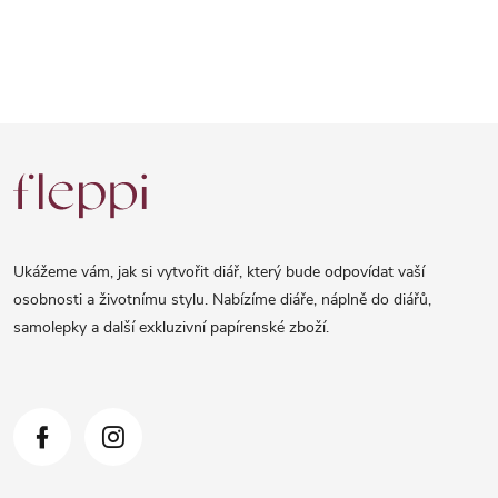
Z
á
p
a
Ukážeme vám, jak si vytvořit diář, který bude odpovídat vaší
t
osobnosti a životnímu stylu. Nabízíme diáře, náplně do diářů,
samolepky a další exkluzivní papírenské zboží.
í