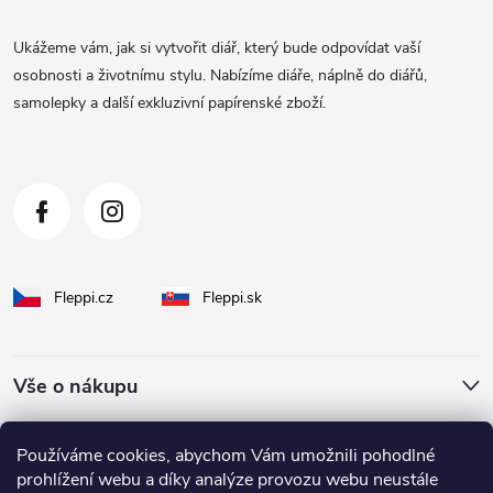
a
Ukážeme vám, jak si vytvořit diář, který bude odpovídat vaší
t
osobnosti a životnímu stylu. Nabízíme diáře, náplně do diářů,
samolepky a další exkluzivní papírenské zboží.
í
Fleppi.cz
Fleppi.sk
Vše o nákupu
O Fleppi
Používáme cookies, abychom Vám umožnili pohodlné
prohlížení webu a díky analýze provozu webu neustále