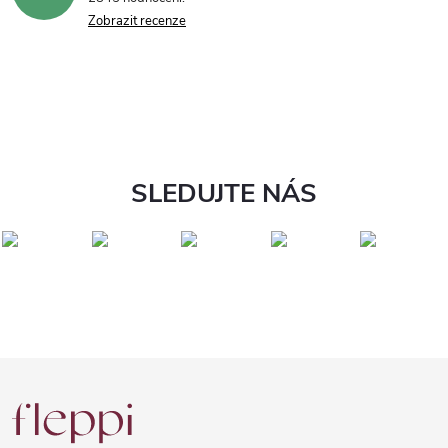
Zobrazit recenze
SLEDUJTE NÁS
Z
á
p