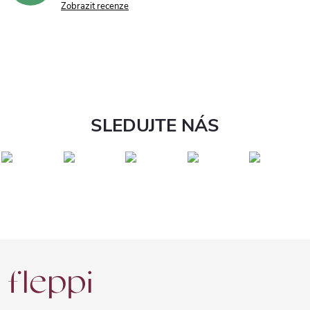
Zobrazit recenze
SLEDUJTE NÁS
Z
á
p