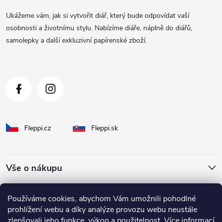
a
Ukážeme vám, jak si vytvořit diář, který bude odpovídat vaší
t
osobnosti a životnímu stylu. Nabízíme diáře, náplně do diářů,
samolepky a další exkluzivní papírenské zboží.
í
Fleppi.cz
Fleppi.sk
Vše o nákupu
O Fleppi
Používáme cookies, abychom Vám umožnili pohodlné
prohlížení webu a díky analýze provozu webu neustále
zlepšovali jeho funkce, výkon a použitelnost. Více informací