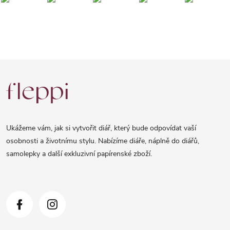
Z
á
p
a
Ukážeme vám, jak si vytvořit diář, který bude odpovídat vaší
t
osobnosti a životnímu stylu. Nabízíme diáře, náplně do diářů,
samolepky a další exkluzivní papírenské zboží.
í