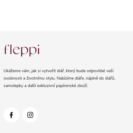
Z
á
p
a
Ukážeme vám, jak si vytvořit diář, který bude odpovídat vaší
t
osobnosti a životnímu stylu. Nabízíme diáře, náplně do diářů,
samolepky a další exkluzivní papírenské zboží.
í