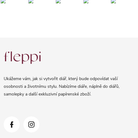
Z
á
p
a
Ukážeme vám, jak si vytvořit diář, který bude odpovídat vaší
t
osobnosti a životnímu stylu. Nabízíme diáře, náplně do diářů,
samolepky a další exkluzivní papírenské zboží.
í