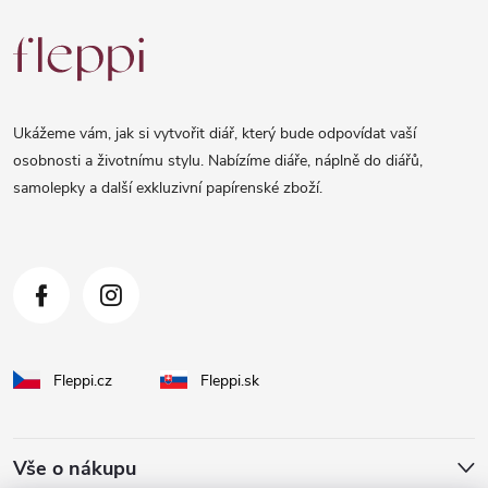
Z
á
p
a
Ukážeme vám, jak si vytvořit diář, který bude odpovídat vaší
t
osobnosti a životnímu stylu. Nabízíme diáře, náplně do diářů,
samolepky a další exkluzivní papírenské zboží.
í
Fleppi.cz
Fleppi.sk
Vše o nákupu