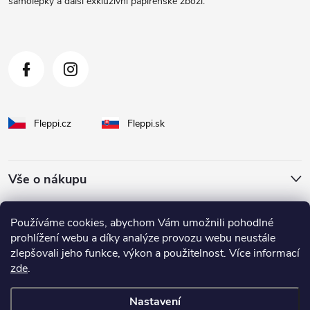
samolepky a další exkluzivní papírenské zboží.
í
Fleppi.cz
Fleppi.sk
Vše o nákupu
O Fleppi
Používáme cookies, abychom Vám umožnili pohodlné
prohlížení webu a díky analýze provozu webu neustále
zlepšovali jeho funkce, výkon a použitelnost. Více informací
Inspirace pro vás
zde
.
Nastavení