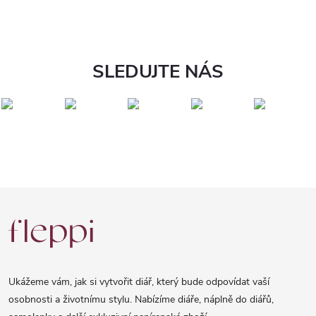
SLEDUJTE NÁS
Z
á
p
a
Ukážeme vám, jak si vytvořit diář, který bude odpovídat vaší
t
osobnosti a životnímu stylu. Nabízíme diáře, náplně do diářů,