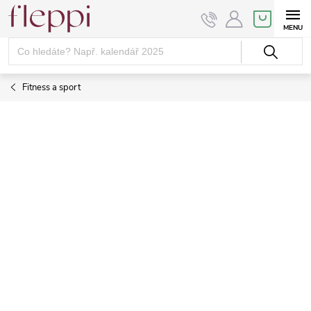
Přejít
NÁKUPNÍ
KOŠÍK
na
obsah
Fitness a sport