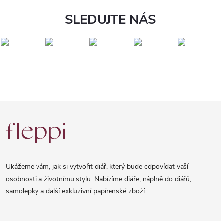
SLEDUJTE NÁS
Z
á
p
a
Ukážeme vám, jak si vytvořit diář, který bude odpovídat vaší
t
osobnosti a životnímu stylu. Nabízíme diáře, náplně do diářů,
samolepky a další exkluzivní papírenské zboží.
í