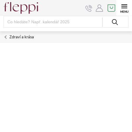
Přejít
NÁKUPNÍ
KOŠÍK
na
obsah
Zdraví a krása