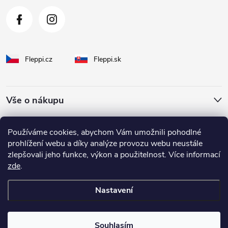
Fleppi.cz
Fleppi.sk
Vše o nákupu
O Fleppi
Používáme cookies, abychom Vám umožnili pohodlné
prohlížení webu a díky analýze provozu webu neustále
zlepšovali jeho funkce, výkon a použitelnost. Více informací
Inspirace pro vás
zde
.
Nastavení
Copyright 2026
fleppi
. Všechna práva vyhrazena.
Souhlasím