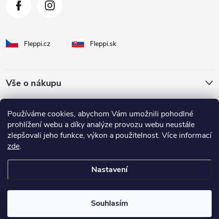
Fleppi.cz
Fleppi.sk
Vše o nákupu
O Fleppi
Používáme cookies, abychom Vám umožnili pohodlné
prohlížení webu a díky analýze provozu webu neustále
zlepšovali jeho funkce, výkon a použitelnost. Více informací
Inspirace pro vás
zde
.
Nastavení
Copyright 2026
fleppi
. Všechna práva vyhrazena.
Souhlasím
Vytvořil Shoptet