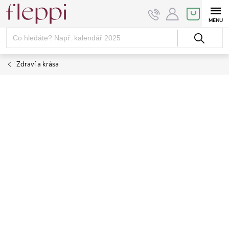
Přejít
NÁKUPNÍ
KOŠÍK
na
obsah
Zdraví a krása