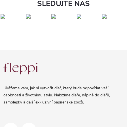
SLEDUJTE NÁS
Z
á
p
a
Ukážeme vám, jak si vytvořit diář, který bude odpovídat vaší
t
osobnosti a životnímu stylu. Nabízíme diáře, náplně do diářů,
samolepky a další exkluzivní papírenské zboží.
í