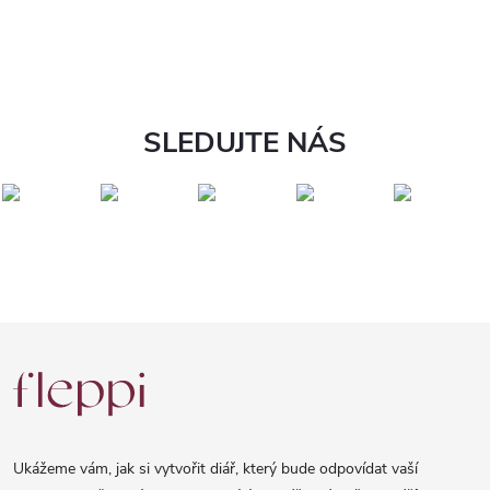
SLEDUJTE NÁS
Z
á
p
a
Ukážeme vám, jak si vytvořit diář, který bude odpovídat vaší