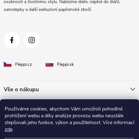
t
osobnosti a životnímu stylu. Nabízíme diáře, náplně do diářů,
samolepky a další exkluzivní papírenské zboží.
í
Fleppi.cz
Fleppi.sk
Vše o nákupu
O Fleppi
Používáme cookies, abychom Vám umožnili pohodlné
prohlížení webu a díky analýze provozu webu neustále
zlepšovali jeho funkce, výkon a použitelnost. Více informací
Inspirace pro vás
zde
.