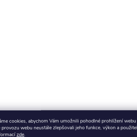
áme cookies, abychom Vám umožnili pohodlné prohlížení webu 
 provozu webu neustále zlepšovali jeho funkce, výkon a použite
nformací
zde
.