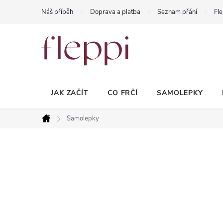
Přejít
Náš příběh
Doprava a platba
Seznam přání
Fle
na
obsah
JAK ZAČÍT
CO FRČÍ
SAMOLEPKY
Samolepky
Domů