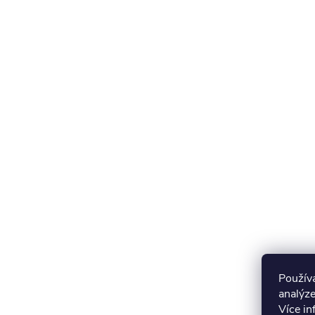
Použív
analýze
Více i