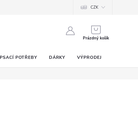
CZK
NÁKUPNÍ
KOŠÍK
Prázdný košík
PSACÍ POTŘEBY
DÁRKY
VÝPRODEJ
SEZNAM P