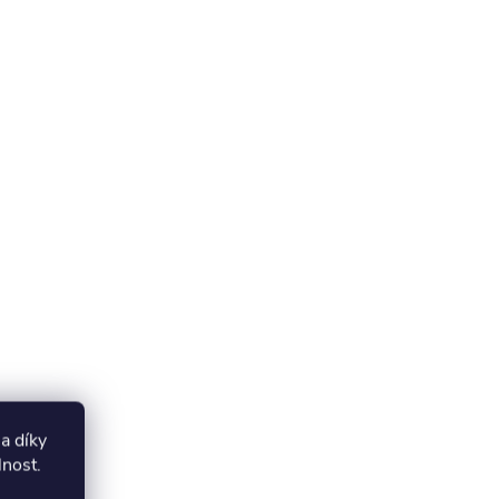
a díky
lnost.