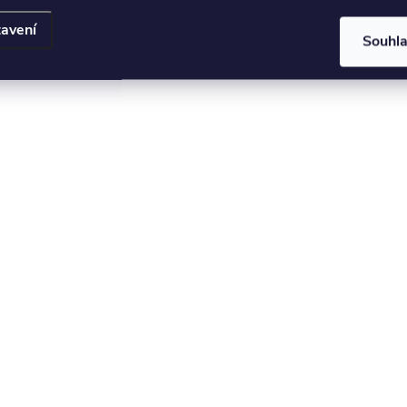
avení
Souhl