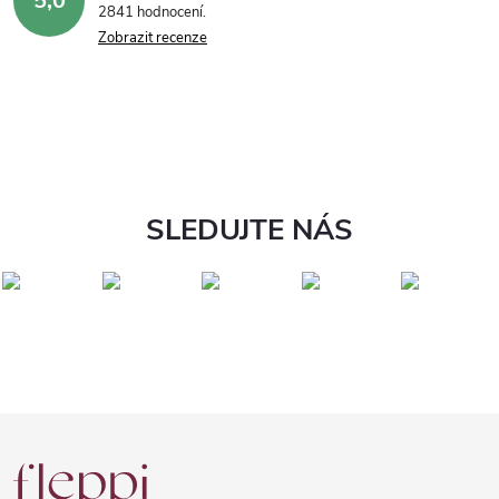
5,0
2841 hodnocení
Zobrazit recenze
SLEDUJTE NÁS
Z
á