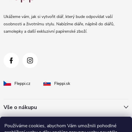
p
a
Ukážeme vám, jak si vytvořit diář, který bude odpovídat vaší
t
osobnosti a životnímu stylu. Nabízíme diáře, náplně do diářů,
samolepky a další exkluzivní papírenské zboží.
í
Fleppi.cz
Fleppi.sk
Vše o nákupu
O Fleppi
Používáme cookies, abychom Vám umožnili pohodlné