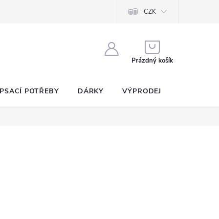
CZK
NÁKUPNÍ
KOŠÍK
Prázdný košík
PSACÍ POTŘEBY
DÁRKY
VÝPRODEJ
SEZNAM P