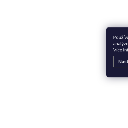
Použív
analýze
Více i
Nast