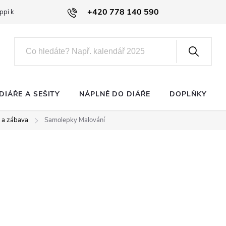
+420 778 140 590
ppi klub
DIÁŘE A SEŠITY
NÁPLNĚ DO DIÁŘE
DOPLŇKY
s a zábava
Samolepky Malování