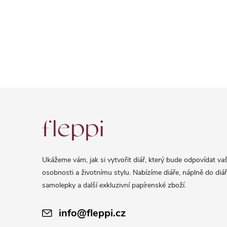
Z
á
p
a
Ukážeme vám, jak si vytvořit diář, který bude odpovídat vaš
t
osobnosti a životnímu stylu. Nabízíme diáře, náplně do diář
í
samolepky a další exkluzivní papírenské zboží.
info@fleppi.cz