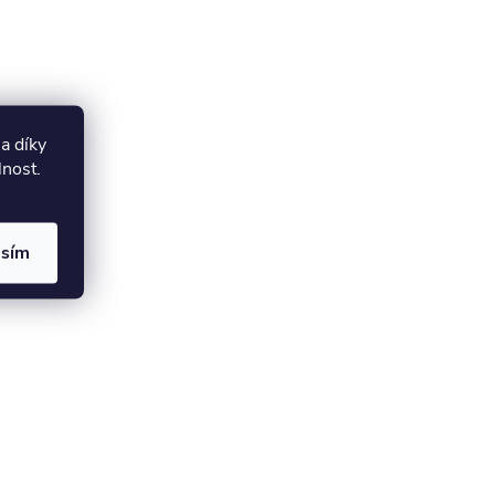
a díky
lnost.
asím