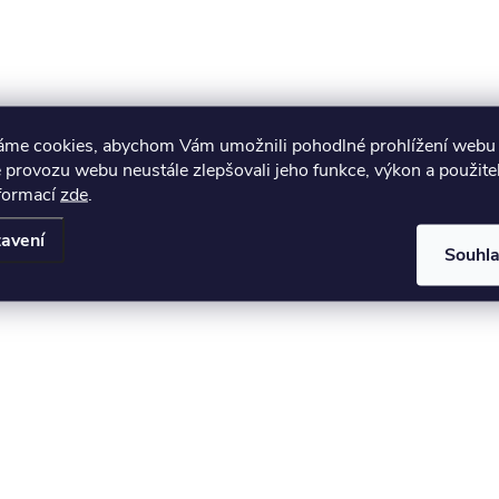
áme cookies, abychom Vám umožnili pohodlné prohlížení webu 
 provozu webu neustále zlepšovali jeho funkce, výkon a použite
nformací
zde
.
avení
Souhl