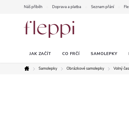
Přejít
Náš příběh
Doprava a platba
Seznam přání
Fle
na
obsah
JAK ZAČÍT
CO FRČÍ
SAMOLEPKY
Samolepky
Obrázkové samolepky
Volný ča
Domů