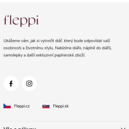
Z
á
p
a
Ukážeme vám, jak si vytvořit diář, který bude odpovídat vaší
t
osobnosti a životnímu stylu. Nabízíme diáře, náplně do diářů,
samolepky a další exkluzivní papírenské zboží.
í
Fleppi.cz
Fleppi.sk