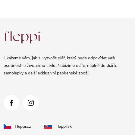
Z
á
p
a
Ukážeme vám, jak si vytvořit diář, který bude odpovídat vaší
t
osobnosti a životnímu stylu. Nabízíme diáře, náplně do diářů,
samolepky a další exkluzivní papírenské zboží.
í
Fleppi.cz
Fleppi.sk