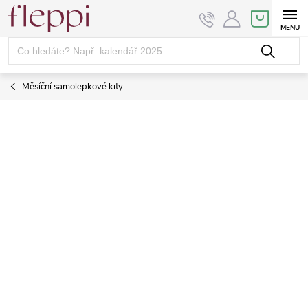
Přejít
NÁKUPNÍ
KOŠÍK
na
obsah
Měsíční samolepkové kity