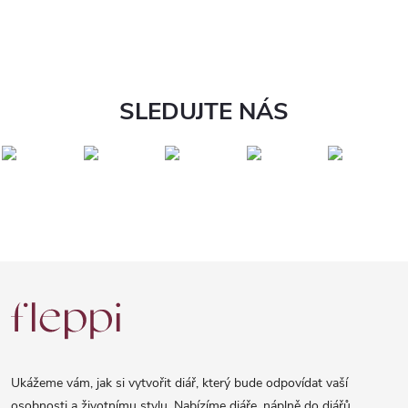
SLEDUJTE NÁS
Z
á
p
a
Ukážeme vám, jak si vytvořit diář, který bude odpovídat vaší
t
osobnosti a životnímu stylu. Nabízíme diáře, náplně do diářů,