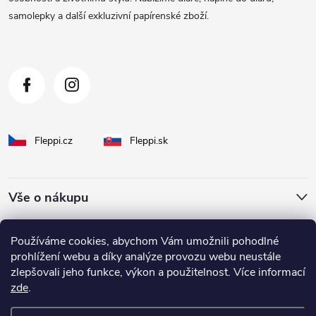
samolepky a další exkluzivní papírenské zboží.
í
Fleppi.cz
Fleppi.sk
Vše o nákupu
O Fleppi
Používáme cookies, abychom Vám umožnili pohodlné
prohlížení webu a díky analýze provozu webu neustále
zlepšovali jeho funkce, výkon a použitelnost. Více informací
Inspirace pro vás
zde
.