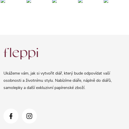
Z
á
p
a
Ukážeme vám, jak si vytvořit diář, který bude odpovídat vaší
t
osobnosti a životnímu stylu. Nabízíme diáře, náplně do diářů,
samolepky a další exkluzivní papírenské zboží.
í