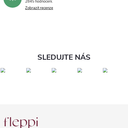
2845 hodnocení
Zobrazit recenze
SLEDUJTE NÁS
Z
á