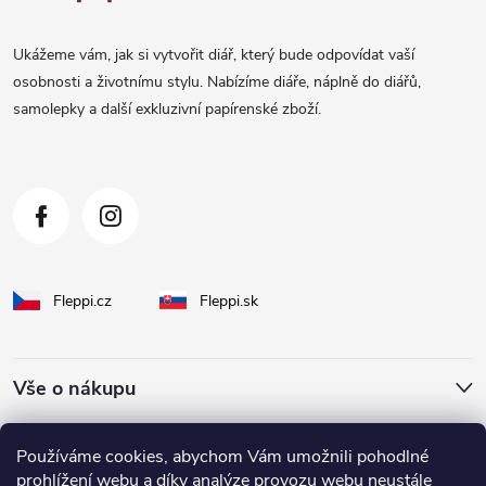
p
a
Ukážeme vám, jak si vytvořit diář, který bude odpovídat vaší
t
osobnosti a životnímu stylu. Nabízíme diáře, náplně do diářů,
samolepky a další exkluzivní papírenské zboží.
í
Fleppi.cz
Fleppi.sk
Vše o nákupu
O Fleppi
Používáme cookies, abychom Vám umožnili pohodlné
prohlížení webu a díky analýze provozu webu neustále