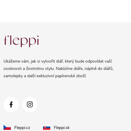
Z
á
p
a
Ukážeme vám, jak si vytvořit diář, který bude odpovídat vaší
t
osobnosti a životnímu stylu. Nabízíme diáře, náplně do diářů,
samolepky a další exkluzivní papírenské zboží.
í
Fleppi.cz
Fleppi.sk