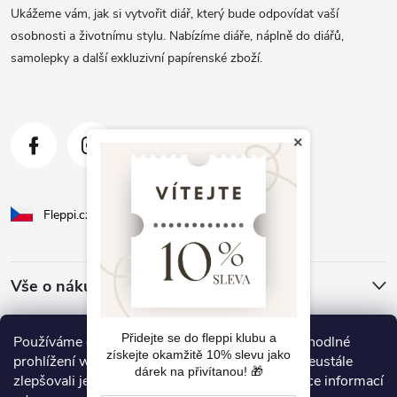
a
Ukážeme vám, jak si vytvořit diář, který bude odpovídat vaší
t
osobnosti a životnímu stylu. Nabízíme diáře, náplně do diářů,
samolepky a další exkluzivní papírenské zboží.
í
×
Fleppi.cz
Fleppi.sk
Vše o nákupu
O Fleppi
Přidejte se do fleppi klubu a
Používáme cookies, abychom Vám umožnili pohodlné
získejte okamžitě 10% slevu jako
prohlížení webu a díky analýze provozu webu neustále
dárek na přivítanou! 🎁
zlepšovali jeho funkce, výkon a použitelnost. Více informací
Inspirace pro vás