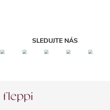
SLEDUJTE NÁS
Z
á
p