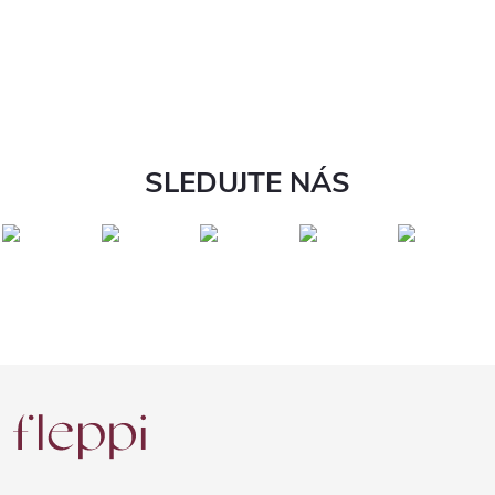
SLEDUJTE NÁS
Z
á
p