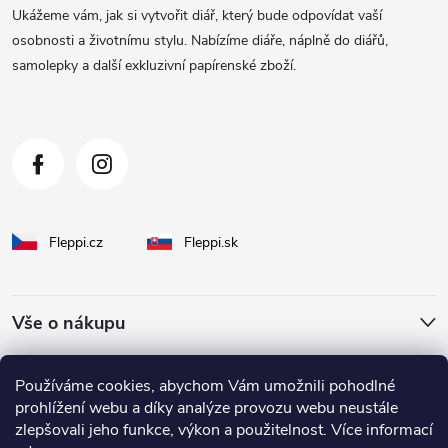
a
Ukážeme vám, jak si vytvořit diář, který bude odpovídat vaší
t
osobnosti a životnímu stylu. Nabízíme diáře, náplně do diářů,
samolepky a další exkluzivní papírenské zboží.
í
Fleppi.cz
Fleppi.sk
Vše o nákupu
O Fleppi
Používáme cookies, abychom Vám umožnili pohodlné
prohlížení webu a díky analýze provozu webu neustále
zlepšovali jeho funkce, výkon a použitelnost. Více informací
Inspirace pro vás