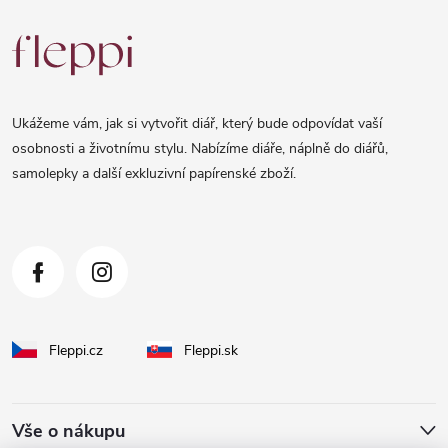
Z
á
p
a
Ukážeme vám, jak si vytvořit diář, který bude odpovídat vaší
t
osobnosti a životnímu stylu. Nabízíme diáře, náplně do diářů,
samolepky a další exkluzivní papírenské zboží.
í
Fleppi.cz
Fleppi.sk
Vše o nákupu