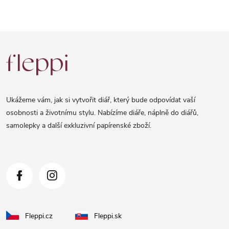
Z
á
p
a
Ukážeme vám, jak si vytvořit diář, který bude odpovídat vaší
t
osobnosti a životnímu stylu. Nabízíme diáře, náplně do diářů,
samolepky a další exkluzivní papírenské zboží.
í
Fleppi.cz
Fleppi.sk