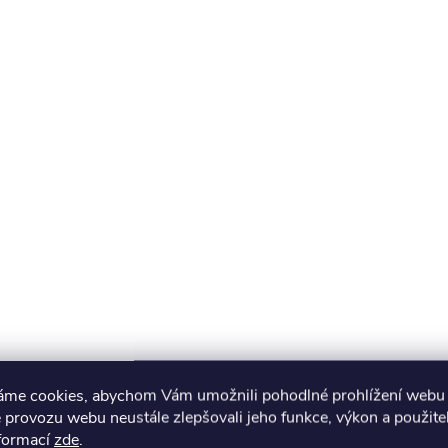
áme cookies, abychom Vám umožnili pohodlné prohlížení webu 
 provozu webu neustále zlepšovali jeho funkce, výkon a použite
nformací
zde
.