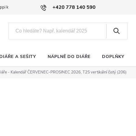
+420 778 140 590
ppi klub
DIÁŘE A SEŠITY
NÁPLNĚ DO DIÁŘE
DOPLŇKY
diáře - Kalendář ČERVENEC-PROSINEC 2026, T2S vertikální čistý (206)