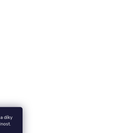
a díky
lnost.