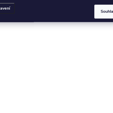
avení
Souhl