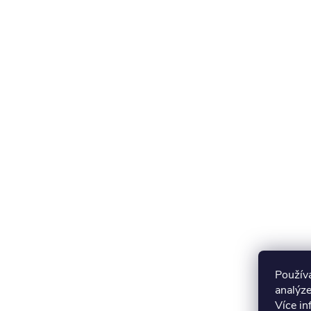
Použív
analýze
Více i