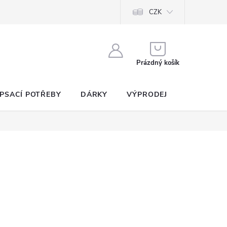
CZK
NÁKUPNÍ
KOŠÍK
Prázdný košík
PSACÍ POTŘEBY
DÁRKY
VÝPRODEJ
SEZNAM P