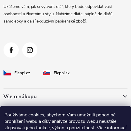
a
Ukážeme vám, jak si vytvořit diář, který bude odpovídat vaší
t
osobnosti a životnímu stylu. Nabízíme diáře, náplně do diářů,
samolepky a další exkluzivní papírenské zboží.
í
Fleppi.cz
Fleppi.sk
Vše o nákupu
O Fleppi
Používáme cookies, abychom Vám umožnili pohodlné
prohlížení webu a díky analýze provozu webu neustále
zlepšovali jeho funkce, výkon a použitelnost. Více informací
Inspirace pro vás