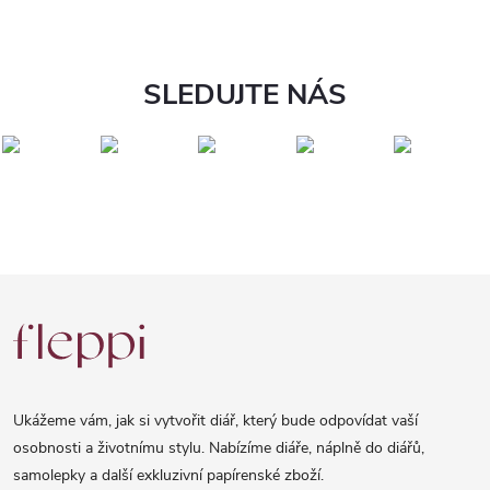
SLEDUJTE NÁS
Z
á
p
a
Ukážeme vám, jak si vytvořit diář, který bude odpovídat vaší
t
osobnosti a životnímu stylu. Nabízíme diáře, náplně do diářů,
samolepky a další exkluzivní papírenské zboží.
í