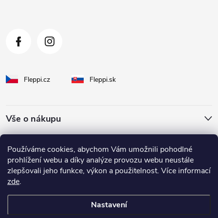
Fleppi.cz
Fleppi.sk
Vše o nákupu
O Fleppi
Používáme cookies, abychom Vám umožnili pohodlné
prohlížení webu a díky analýze provozu webu neustále
zlepšovali jeho funkce, výkon a použitelnost. Více informací
Inspirace pro vás
zde
.
Nastavení