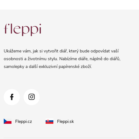
Z
á
p
a
Ukážeme vám, jak si vytvořit diář, který bude odpovídat vaší
t
osobnosti a životnímu stylu. Nabízíme diáře, náplně do diářů,
samolepky a další exkluzivní papírenské zboží.
í
Fleppi.cz
Fleppi.sk