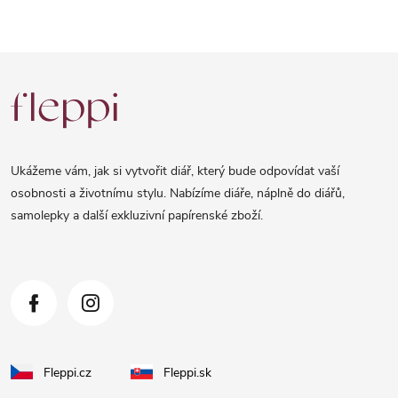
Z
á
p
a
Ukážeme vám, jak si vytvořit diář, který bude odpovídat vaší
t
osobnosti a životnímu stylu. Nabízíme diáře, náplně do diářů,
samolepky a další exkluzivní papírenské zboží.
í
Fleppi.cz
Fleppi.sk