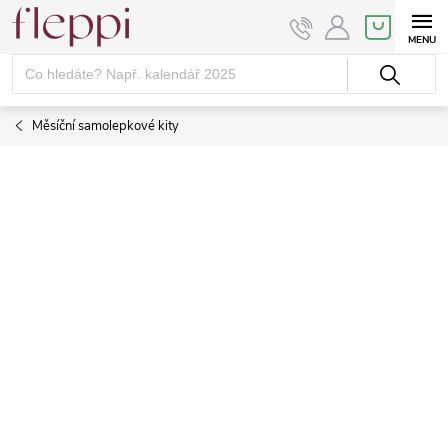
Přejít
NÁKUPNÍ
KOŠÍK
na
obsah
Měsíční samolepkové kity