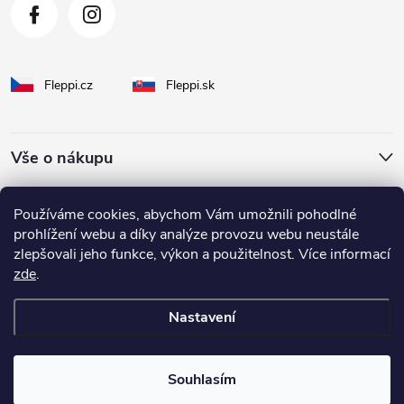
Fleppi.cz
Fleppi.sk
Vše o nákupu
O Fleppi
Používáme cookies, abychom Vám umožnili pohodlné
prohlížení webu a díky analýze provozu webu neustále
zlepšovali jeho funkce, výkon a použitelnost. Více informací
Inspirace pro vás
zde
.
Nastavení
Copyright 2026
fleppi
. Všechna práva vyhrazena.
Souhlasím
Vytvořil Shoptet