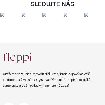
SLEDUJTE NÁS
Z
á
p
a
Ukážeme vám, jak si vytvořit diář, který bude odpovídat vaší
t
osobnosti a životnímu stylu. Nabízíme diáře, náplně do diářů,
samolepky a další exkluzivní papírenské zboží.
í