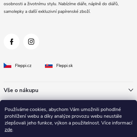
t
osobnosti a životnímu stylu. Nabízíme diáře, náplně do diářů,
samolepky a další exkluzivní papírenské zboží.
í
Fleppi.cz
Fleppi.sk
Vše o nákupu
O Fleppi
Používáme cookies, abychom Vám umožnili pohodlné
prohlížení webu a díky analýze provozu webu neustále
zlepšovali jeho funkce, výkon a použitelnost. Více informací
Inspirace pro vás
zde
.