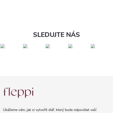
SLEDUJTE NÁS
Z
á
p
a
Ukážeme vám, jak si vytvořit diář, který bude odpovídat vaší