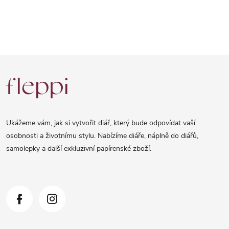
Z
á
p
a
Ukážeme vám, jak si vytvořit diář, který bude odpovídat vaší
t
osobnosti a životnímu stylu. Nabízíme diáře, náplně do diářů,
samolepky a další exkluzivní papírenské zboží.
í