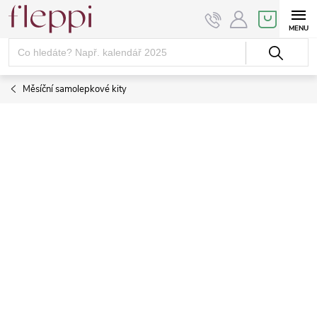
Přejít
NÁKUPNÍ
KOŠÍK
na
obsah
Měsíční samolepkové kity