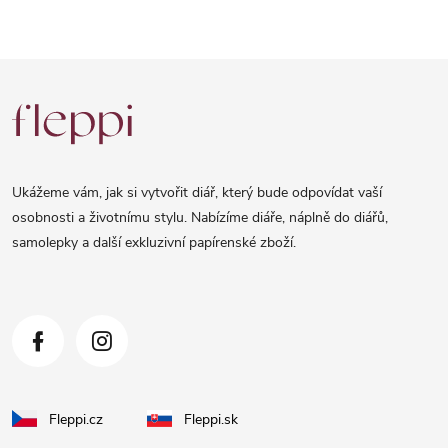
Z
á
p
a
Ukážeme vám, jak si vytvořit diář, který bude odpovídat vaší
t
osobnosti a životnímu stylu. Nabízíme diáře, náplně do diářů,
samolepky a další exkluzivní papírenské zboží.
í
Fleppi.cz
Fleppi.sk