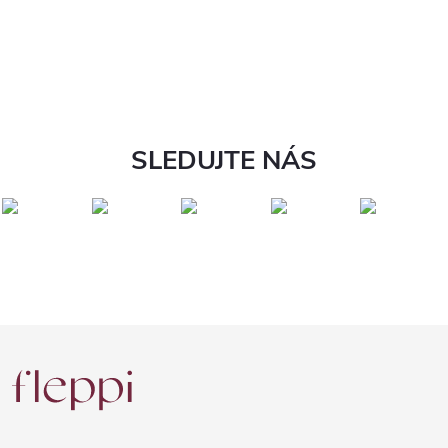
SLEDUJTE NÁS
Z
á
p