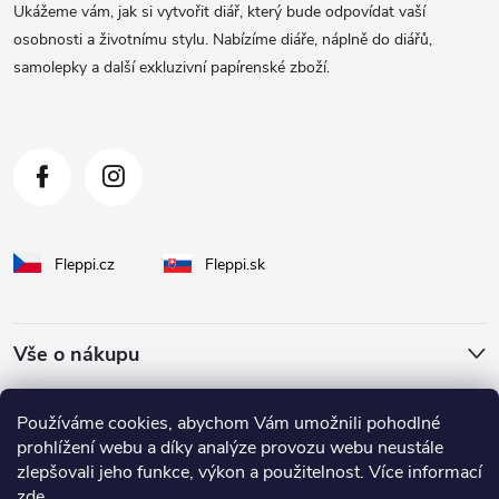
a
Ukážeme vám, jak si vytvořit diář, který bude odpovídat vaší
t
osobnosti a životnímu stylu. Nabízíme diáře, náplně do diářů,
samolepky a další exkluzivní papírenské zboží.
í
Fleppi.cz
Fleppi.sk
Vše o nákupu
O Fleppi
Používáme cookies, abychom Vám umožnili pohodlné
prohlížení webu a díky analýze provozu webu neustále
zlepšovali jeho funkce, výkon a použitelnost. Více informací
Inspirace pro vás
zde
.