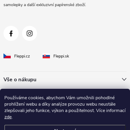
samolepky a další exkluzivní papírenské zboží.
í
Fleppi.cz
Fleppi.sk
Vše o nákupu
O Fleppi
Používáme cookies, abychom Vám umožnili pohodlné
prohlížení webu a díky analýze provozu webu neustále
zlepšovali jeho funkce, výkon a použitelnost. Více informací
Inspirace pro vás
zde
.