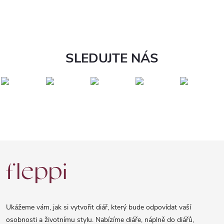
SLEDUJTE NÁS
Z
á
p
a
Ukážeme vám, jak si vytvořit diář, který bude odpovídat vaší
t
osobnosti a životnímu stylu. Nabízíme diáře, náplně do diářů,