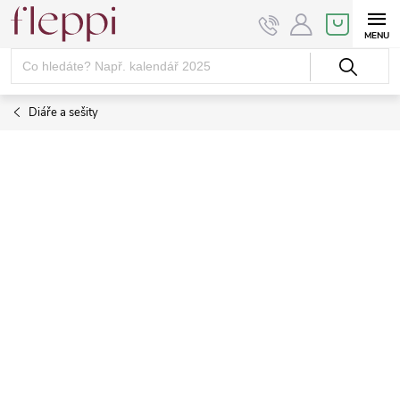
Přejít
NÁKUPNÍ
KOŠÍK
na
obsah
Diáře a sešity